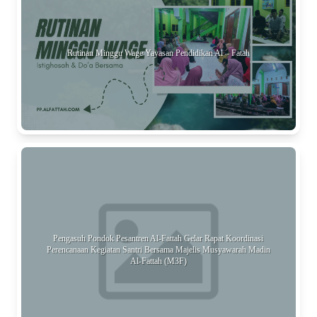
Rutinan Minggu Wage Yayasan Pendidikan Al – Fatah
Pengasuh Pondok Pesantren Al-Fattah Gelar Rapat Koordinasi
Perencanaan Kegiatan Santri Bersama Majelis Musyawarah Madin
Al-Fattah (M3F)