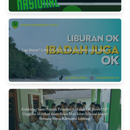
Lagi liburan? Coba Cek Dulu Syarat Jama’ dan Qashar Shalat!
Kolaborasi Santri Pondok Pesantren Al-Fattah dan Siswa SMP
Unggulan Al-Ittihad dalam Rekor Muri Ishari Milenial Massal
Bersama Bupati Kabupaten Jombang