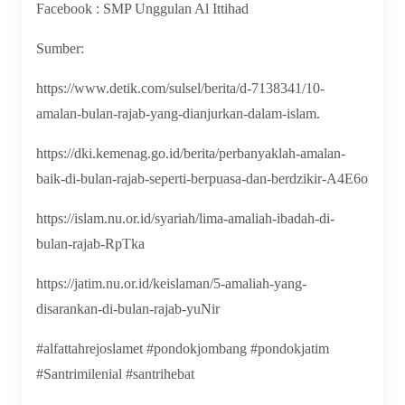
Facebook :
SMP Unggulan Al Ittihad
Sumber:
https://www.detik.com/sulsel/berita/d-7138341/10-
amalan-bulan-rajab-yang-dianjurkan-dalam-islam.
https://dki.kemenag.go.id/berita/perbanyaklah-amalan-
baik-di-bulan-rajab-seperti-berpuasa-dan-berdzikir-A4E6o
https://islam.nu.or.id/syariah/lima-amaliah-ibadah-di-
bulan-rajab-RpTka
https://jatim.nu.or.id/keislaman/5-amaliah-yang-
disarankan-di-bulan-rajab-yuNir
#alfattahrejoslamet #pondokjombang #pondokjatim
#Santrimilenial #santrihebat