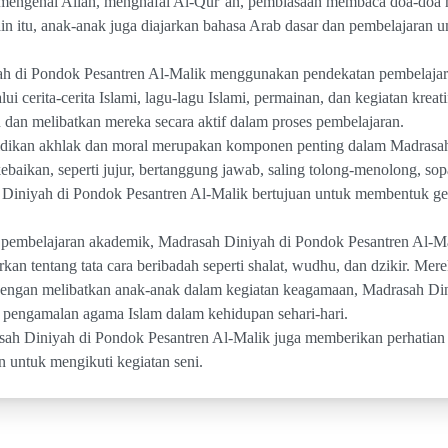
 mengenal Allah, menghafal Al-Qur’an, pembiasaan membaca doa-doa ha
ain itu, anak-anak juga diajarkan bahasa Arab dasar dan pembelajaran 
yah di Pondok Pesantren Al-Malik menggunakan pendekatan pembelajar
i cerita-cerita Islami, lagu-lagu Islami, permainan, dan kegiatan krea
dan melibatkan mereka secara aktif dalam proses pembelajaran.
ikan akhlak dan moral merupakan komponen penting dalam Madrasah 
kebaikan, seperti jujur, bertanggung jawab, saling tolong-menolong, so
 Diniyah di Pondok Pesantren Al-Malik bertujuan untuk membentuk gen
pembelajaran akademik, Madrasah Diniyah di Pondok Pesantren Al-Ma
an tentang tata cara beribadah seperti shalat, wudhu, dan dzikir. Mer
 Dengan melibatkan anak-anak dalam kegiatan keagamaan, Madrasah Di
ngamalan agama Islam dalam kehidupan sehari-hari.
sah Diniyah di Pondok Pesantren Al-Malik juga memberikan perhatian 
 untuk mengikuti kegiatan seni.